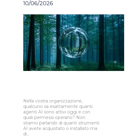
10/06/2026
Nella vostra organizzazione,
qualcuno sa esattamente quanti
agenti AI sono attivi oggi e con
quali permessi operano? Non
stiamo parlando di quanti strumenti
AI avete acquistato o installato ma
di...