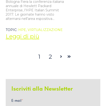
Bologna Fiera la conferenza italiana
annuale di Hewlett Packard
Enterprise, l’HPE Italian Summit
2017. Le giornate hanno visto
alternarsi nell’area espositiva...
TOPIC:
HPE,
VIRTUALIZZAZIONE
Leggi di più
1
2
Avanti
Ultima
Iscriviti alla Newsletter
E-mail
*