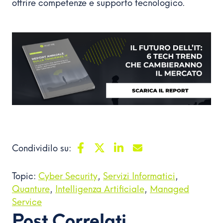
offrire competenze e supporto tecnologico.
Condividilo su:
Topic:
Cyber Security
,
Servizi Informatici
,
Quanture
,
Intelligenza Artificiale
,
Managed
Service
Post Correlati