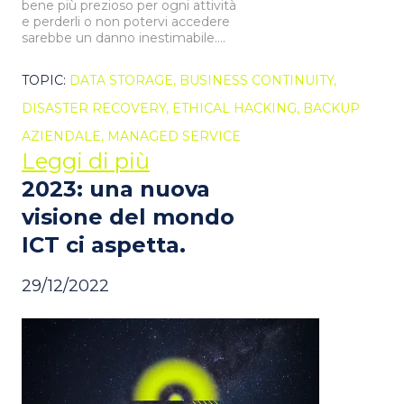
bene più prezioso per ogni attività
e perderli o non potervi accedere
sarebbe un danno inestimabile....
TOPIC:
DATA STORAGE,
BUSINESS CONTINUITY,
DISASTER RECOVERY,
ETHICAL HACKING,
BACKUP
AZIENDALE,
MANAGED SERVICE
Leggi di più
2023: una nuova
visione del mondo
ICT ci aspetta.
29/12/2022