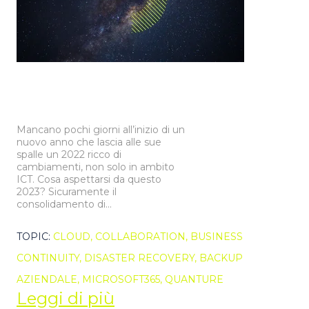
Mancano pochi giorni all’inizio di un
nuovo anno che lascia alle sue
spalle un 2022 ricco di
cambiamenti, non solo in ambito
ICT. Cosa aspettarsi da questo
2023? Sicuramente il
consolidamento di...
TOPIC:
CLOUD,
COLLABORATION,
BUSINESS
CONTINUITY,
DISASTER RECOVERY,
BACKUP
AZIENDALE,
MICROSOFT365,
QUANTURE
Leggi di più