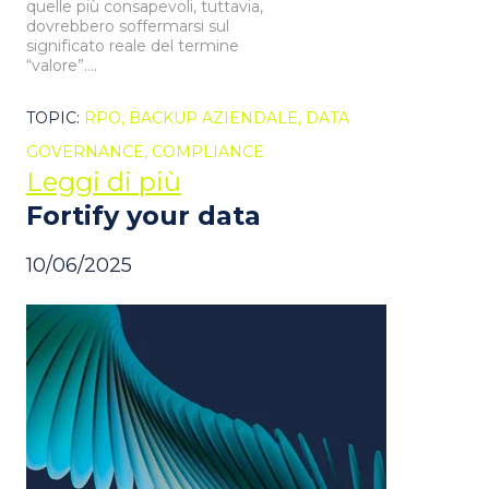
quelle più consapevoli, tuttavia,
dovrebbero soffermarsi sul
significato reale del termine
“valore”....
TOPIC:
RPO,
BACKUP AZIENDALE,
DATA
GOVERNANCE,
COMPLIANCE
Leggi di più
Fortify your data
10/06/2025